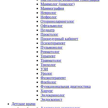
Маммолог (онколог)
Маммография
Невролог
Нефролог
Оториноларинголог
Офтальмолог
Педиатр
Проктолог
Процедурный кабинет
Психотерапевт
Пульмонолог
Ревматолог
Терапевт
Травматолог
Трихолог
УЗИ
Уролог
Физиотерапевт
Флеболог
Функциональная диагностика
Хирург
Эндокринолог
Эндоскопист
Детские врачи