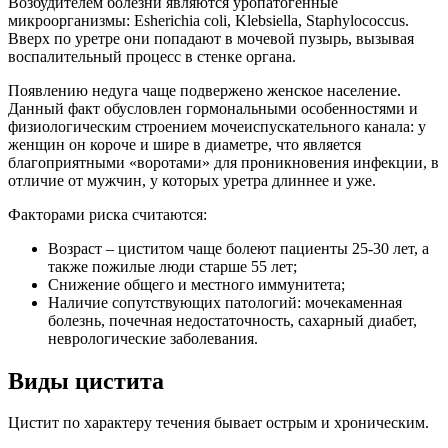
Возбудителем болезни являются уропатогенные
микроорганизмы: Eshеrichia cоli, Klеbsiellа, Stаphylococсus.
Вверх по уретре они попадают в мочевой пузырь, вызывая
воспалительный процесс в стенке органа.
Появлению недуга чаще подвержено женское население.
Данный факт обусловлен гормональными особенностями и
физиологическим строением мочеиспускательного канала: у
женщин он короче и шире в диаметре, что является
благоприятными «воротами» для проникновения инфекции, в
отличие от мужчин, у которых уретра длиннее и уже.
Факторами риска считаются:
Возраст – циститом чаще болеют пациенты 25-30 лет, а
также пожилые люди старше 55 лет;
Снижение общего и местного иммунитета;
Наличие сопутствующих патологий: мочекаменная
болезнь, почечная недостаточность, сахарный диабет,
неврологические заболевания.
Виды цистита
Цистит по характеру течения бывает острым и хроническим.