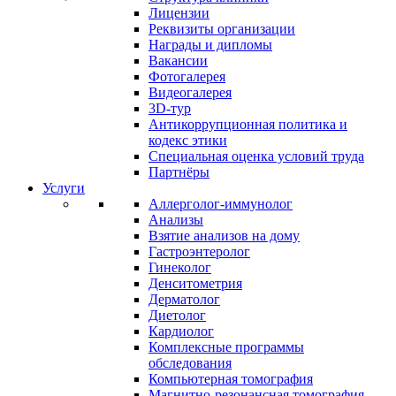
Лицензии
Реквизиты организации
Награды и дипломы
Вакансии
Фотогалерея
Видеогалерея
3D-тур
Антикоррупционная политика и
кодекс этики
Специальная оценка условий труда
Партнёры
Услуги
Аллерголог-иммунолог
Анализы
Взятие анализов на дому
Гастроэнтеролог
Гинеколог
Денситометрия
Дерматолог
Диетолог
Кардиолог
Комплексные программы
обследования
Компьютерная томография
Магнитно-резонансная томография