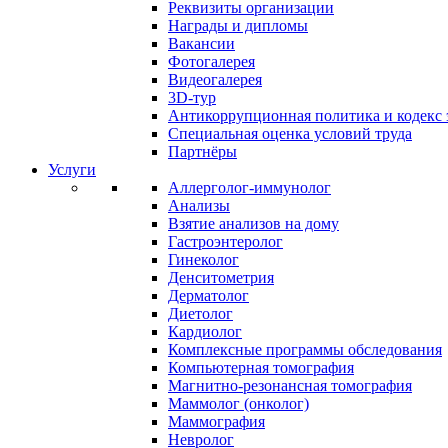
Реквизиты организации
Награды и дипломы
Вакансии
Фотогалерея
Видеогалерея
3D-тур
Антикоррупционная политика и кодекс 
Специальная оценка условий труда
Партнёры
Услуги
Аллерголог-иммунолог
Анализы
Взятие анализов на дому
Гастроэнтеролог
Гинеколог
Денситометрия
Дерматолог
Диетолог
Кардиолог
Комплексные программы обследования
Компьютерная томография
Магнитно-резонансная томография
Маммолог (онколог)
Маммография
Невролог