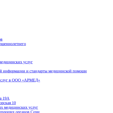
ов
ершеннолетнего
 медицинских услуг
й информации и стандарты медицинской помощи
 услуг в ООО «АРМЕД»
а 19А
орская 10
ых медицинских услуг
ирующих органов Сочи