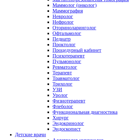
Маммолог (онколог)
Маммография
Невролог
Нефролог
Оториноларинголог
Офтальмолог
Педиатр
Проктолог
Процедурный кабинет
Психотерапевт
Пульмонолог
Ревматолог
Терапевт
Травматолог
Трихолог
УЗИ
Уролог
Физиотерапевт
Флеболог
Функциональная диагностика
Хирург
Эндокринолог
Эндоскопист
Детские врачи