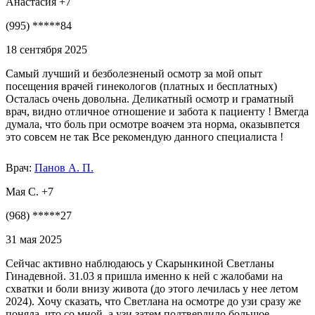
Анастасия +7
(995) *****84
18 сентября 2025
Самый лучший и безболезненый осмотр за мой опыт
посещения врачей гинекологов (платных и бесплатных)
Осталась очень довольна. Деликатный осмотр и граматный
врач, видно отличное отношение и забота к пациенту ! Вмегда
думала, что боль при осмотре воачем эта норма, оказывпется
это совсем не так Все рекомендую данного специалиста !
Врач:
Панов А. П.
Мая С. +7
(968) *****27
31 мая 2025
Сейчас активно наблюдаюсь у Скарынкиной Светланы
Гинадевной. 31.03 я пришла именно к ней с жалобами на
схватки и боли внизу живота (до этого лечилась у нее летом
2024). Хочу сказать, что Светлана на осмотре до узи сразу же
поняла, что со мной, а узи затем подтвердило большое