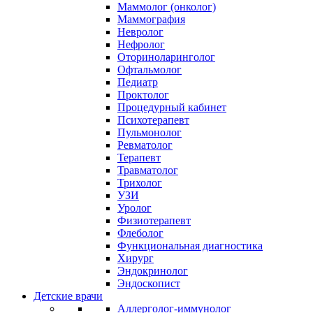
Маммолог (онколог)
Маммография
Невролог
Нефролог
Оториноларинголог
Офтальмолог
Педиатр
Проктолог
Процедурный кабинет
Психотерапевт
Пульмонолог
Ревматолог
Терапевт
Травматолог
Трихолог
УЗИ
Уролог
Физиотерапевт
Флеболог
Функциональная диагностика
Хирург
Эндокринолог
Эндоскопист
Детские врачи
Аллерголог-иммунолог