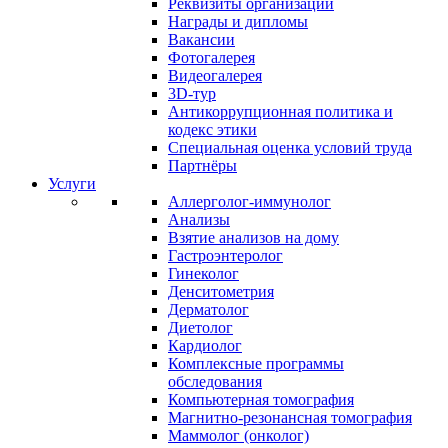
Реквизиты организации
Награды и дипломы
Вакансии
Фотогалерея
Видеогалерея
3D-тур
Антикоррупционная политика и
кодекс этики
Специальная оценка условий труда
Партнёры
Услуги
Аллерголог-иммунолог
Анализы
Взятие анализов на дому
Гастроэнтеролог
Гинеколог
Денситометрия
Дерматолог
Диетолог
Кардиолог
Комплексные программы
обследования
Компьютерная томография
Магнитно-резонансная томография
Маммолог (онколог)