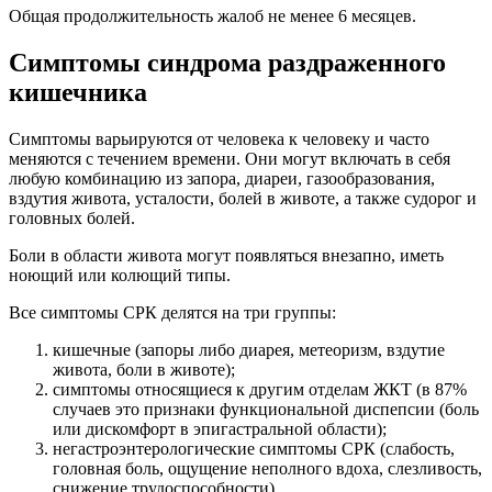
Общая продолжительность жалоб не менее 6 месяцев.
Симптомы синдрома раздраженного
кишечника
Симптомы варьируются от человека к человеку и часто
меняются с течением времени. Они могут включать в себя
любую комбинацию из запора, диареи, газообразования,
вздутия живота, усталости, болей в животе, а также судорог и
головных болей.
Боли в области живота могут появляться внезапно, иметь
ноющий или колющий типы.
Все симптомы СРК делятся на три группы:
кишечные (запоры либо диарея, метеоризм, вздутие
живота, боли в животе);
симптомы относящиеся к другим отделам ЖКТ (в 87%
случаев это признаки функциональной диспепсии (боль
или дискомфорт в эпигастральной области);
негастроэнтерологические симптомы СРК (слабость,
головная боль, ощущение неполного вдоха, слезливость,
снижение трудоспособности).