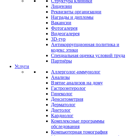
Структура клиники
Лицензии
Реквизиты организации
Награды и дипломы
Вакансии
Фотогалерея
Видеогалерея
3D-тур
Антикоррупционная политика и
кодекс этики
Специальная оценка условий труда
Партнёры
Услуги
Аллерголог-иммунолог
Анализы
Взятие анализов на дому
Гастроэнтеролог
Гинеколог
Денситометрия
Дерматолог
Диетолог
Кардиолог
Комплексные программы
обследования
Компьютерная томография