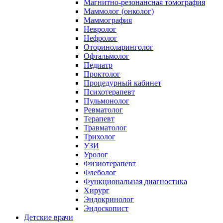
Магнитно-резонансная томография
Маммолог (онколог)
Маммография
Невролог
Нефролог
Оториноларинголог
Офтальмолог
Педиатр
Проктолог
Процедурный кабинет
Психотерапевт
Пульмонолог
Ревматолог
Терапевт
Травматолог
Трихолог
УЗИ
Уролог
Физиотерапевт
Флеболог
Функциональная диагностика
Хирург
Эндокринолог
Эндоскопист
Детские врачи