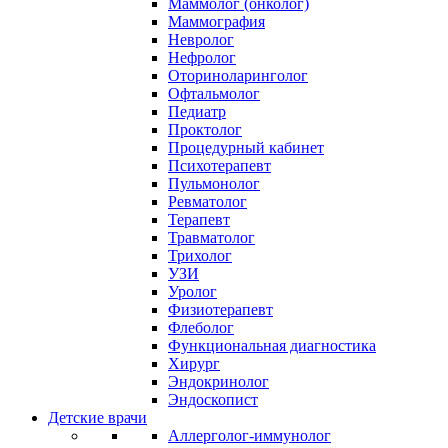
Маммолог (онколог)
Маммография
Невролог
Нефролог
Оториноларинголог
Офтальмолог
Педиатр
Проктолог
Процедурный кабинет
Психотерапевт
Пульмонолог
Ревматолог
Терапевт
Травматолог
Трихолог
УЗИ
Уролог
Физиотерапевт
Флеболог
Функциональная диагностика
Хирург
Эндокринолог
Эндоскопист
Детские врачи
Аллерголог-иммунолог