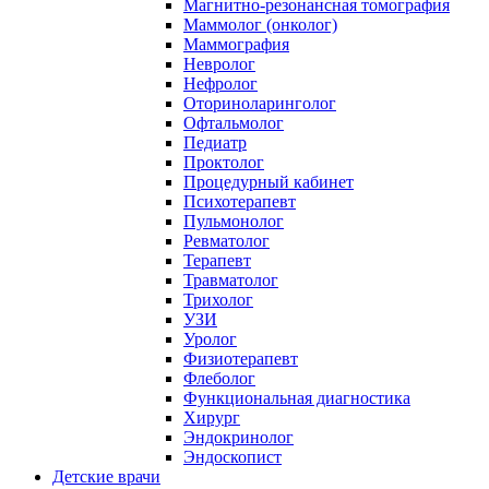
Магнитно-резонансная томография
Маммолог (онколог)
Маммография
Невролог
Нефролог
Оториноларинголог
Офтальмолог
Педиатр
Проктолог
Процедурный кабинет
Психотерапевт
Пульмонолог
Ревматолог
Терапевт
Травматолог
Трихолог
УЗИ
Уролог
Физиотерапевт
Флеболог
Функциональная диагностика
Хирург
Эндокринолог
Эндоскопист
Детские врачи