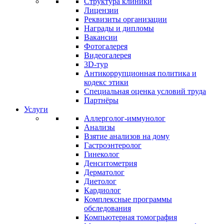
Структура клиники
Лицензии
Реквизиты организации
Награды и дипломы
Вакансии
Фотогалерея
Видеогалерея
3D-тур
Антикоррупционная политика и
кодекс этики
Специальная оценка условий труда
Партнёры
Услуги
Аллерголог-иммунолог
Анализы
Взятие анализов на дому
Гастроэнтеролог
Гинеколог
Денситометрия
Дерматолог
Диетолог
Кардиолог
Комплексные программы
обследования
Компьютерная томография