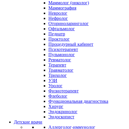
Маммолог (онколог)
Маммография
Невролог
Нефролог
Оториноларинголог
Офтальмолог
Педиатр
Проктолог
Процедурный кабинет
Психотерапевт
Пульмонолог
Ревматолог
Терапевт
Травматолог
Трихолог
УЗИ
Уролог
Физиотерапевт
Флеболог
Функциональная диагностика
Хирург
Эндокринолог
Эндоскопист
Детские врачи
Аллерголог-иммунолог