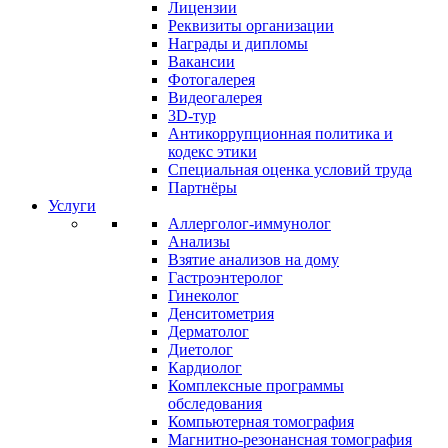
Лицензии
Реквизиты организации
Награды и дипломы
Вакансии
Фотогалерея
Видеогалерея
3D-тур
Антикоррупционная политика и
кодекс этики
Специальная оценка условий труда
Партнёры
Услуги
Аллерголог-иммунолог
Анализы
Взятие анализов на дому
Гастроэнтеролог
Гинеколог
Денситометрия
Дерматолог
Диетолог
Кардиолог
Комплексные программы
обследования
Компьютерная томография
Магнитно-резонансная томография