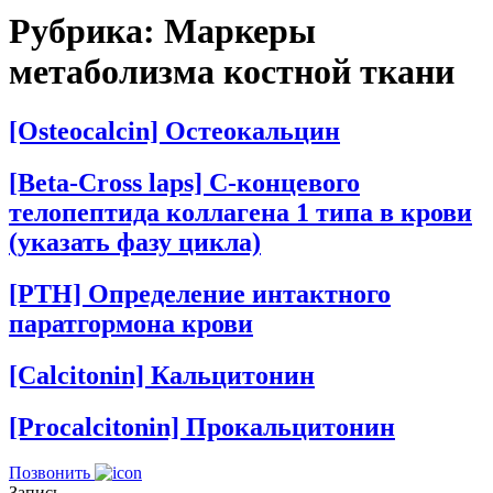
Рубрика:
Маркеры
метаболизма костной ткани
[Osteocalcin] Остеокальцин
[Beta-Cross laps] С-концевого
телопептида коллагена 1 типа в крови
(указать фазу цикла)
[PTH] Определение интактного
паратгормона крови
[Calcitonin] Кальцитонин
[Procalcitonin] Прокальцитонин
Позвонить
Запись