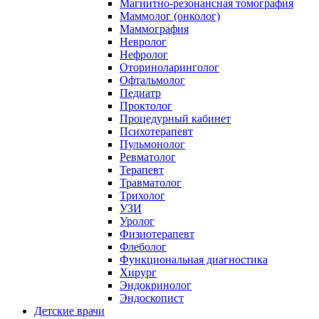
Магнитно-резонансная томография
Маммолог (онколог)
Маммография
Невролог
Нефролог
Оториноларинголог
Офтальмолог
Педиатр
Проктолог
Процедурный кабинет
Психотерапевт
Пульмонолог
Ревматолог
Терапевт
Травматолог
Трихолог
УЗИ
Уролог
Физиотерапевт
Флеболог
Функциональная диагностика
Хирург
Эндокринолог
Эндоскопист
Детские врачи