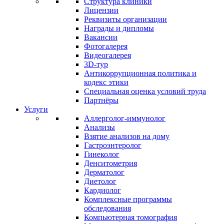
Структура клиники
Лицензии
Реквизиты организации
Награды и дипломы
Вакансии
Фотогалерея
Видеогалерея
3D-тур
Антикоррупционная политика и
кодекс этики
Специальная оценка условий труда
Партнёры
Услуги
Аллерголог-иммунолог
Анализы
Взятие анализов на дому
Гастроэнтеролог
Гинеколог
Денситометрия
Дерматолог
Диетолог
Кардиолог
Комплексные программы
обследования
Компьютерная томография