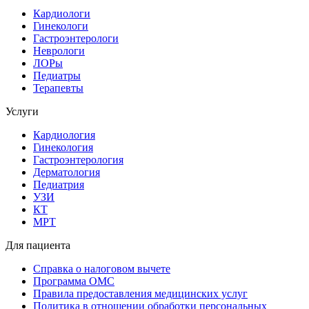
Кардиологи
Гинекологи
Гастроэнтерологи
Неврологи
ЛОРы
Педиатры
Терапевты
Услуги
Кардиология
Гинекология
Гастроэнтерология
Дерматология
Педиатрия
УЗИ
КТ
МРТ
Для пациента
Справка о налоговом вычете
Программа ОМС
Правила предоставления медицинских услуг
Политика в отношении обработки персональных