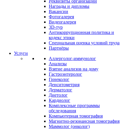
Реквизиты организации
Награды и дипломы
Вакансии
Фотогалерея
Видеогалерея
3D-тур
Антикоррупционная политика и
кодекс этики
Специальная оценка условий труда
Партнёры
Услуги
Аллерголог-иммунолог
Анализы
Взятие анализов на дому
Гастроэнтеролог
Гинеколог
Денситометрия
Дерматолог
Диетолог
Кардиолог
Комплексные программы
обследования
Компьютерная томография
Магнитно-резонансная томография
Маммолог (онколог)