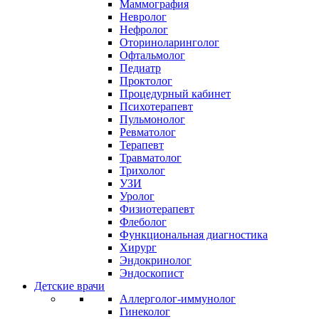
Маммография
Невролог
Нефролог
Оториноларинголог
Офтальмолог
Педиатр
Проктолог
Процедурный кабинет
Психотерапевт
Пульмонолог
Ревматолог
Терапевт
Травматолог
Трихолог
УЗИ
Уролог
Физиотерапевт
Флеболог
Функциональная диагностика
Хирург
Эндокринолог
Эндоскопист
Детские врачи
Аллерголог-иммунолог
Гинеколог