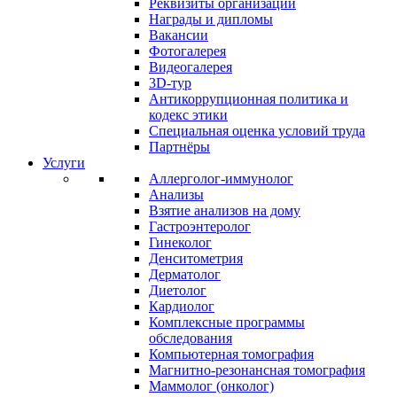
Реквизиты организации
Награды и дипломы
Вакансии
Фотогалерея
Видеогалерея
3D-тур
Антикоррупционная политика и
кодекс этики
Специальная оценка условий труда
Партнёры
Услуги
Аллерголог-иммунолог
Анализы
Взятие анализов на дому
Гастроэнтеролог
Гинеколог
Денситометрия
Дерматолог
Диетолог
Кардиолог
Комплексные программы
обследования
Компьютерная томография
Магнитно-резонансная томография
Маммолог (онколог)