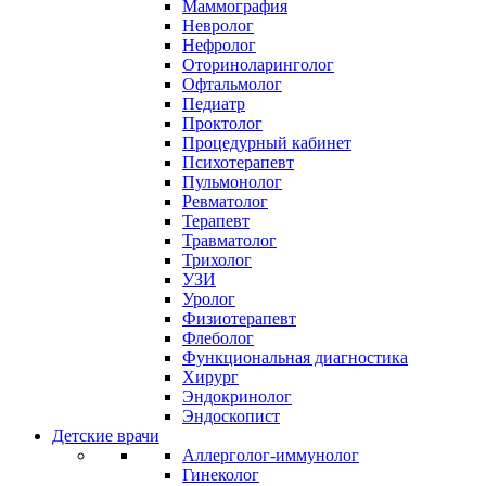
Маммография
Невролог
Нефролог
Оториноларинголог
Офтальмолог
Педиатр
Проктолог
Процедурный кабинет
Психотерапевт
Пульмонолог
Ревматолог
Терапевт
Травматолог
Трихолог
УЗИ
Уролог
Физиотерапевт
Флеболог
Функциональная диагностика
Хирург
Эндокринолог
Эндоскопист
Детские врачи
Аллерголог-иммунолог
Гинеколог