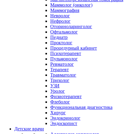
Маммолог (онколог)
Маммография
Невролог
Нефролог
Оториноларинголог
Офтальмолог
Педиатр
Проктолог
Процедурный кабинет
Психотерапевт
Пульмонолог
Ревматолог
Терапевт
Травматолог
Трихолог
УЗИ
Уролог
Физиотерапевт
Флеболог
Функциональная диагностика
Хирург
Эндокринолог
Эндоскопист
Детские врачи