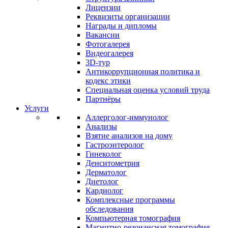
Лицензии
Реквизиты организации
Награды и дипломы
Вакансии
Фотогалерея
Видеогалерея
3D-тур
Антикоррупционная политика и
кодекс этики
Специальная оценка условий труда
Партнёры
Услуги
Аллерголог-иммунолог
Анализы
Взятие анализов на дому
Гастроэнтеролог
Гинеколог
Денситометрия
Дерматолог
Диетолог
Кардиолог
Комплексные программы
обследования
Компьютерная томография
Магнитно-резонансная томография