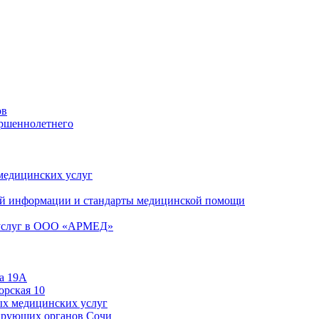
ов
ершеннолетнего
 медицинских услуг
й информации и стандарты медицинской помощи
 услуг в ООО «АРМЕД»
а 19А
орская 10
ых медицинских услуг
ирующих органов Сочи