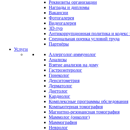
Реквизиты организации
Награды и дипломы
Вакансии
Фотогалерея
Видеогалерея
3D-тур
Антикоррупционная политика и кодекс 
Специальная оценка условий труда
Партнёры
Услуги
Аллерголог-иммунолог
Анализы
Взятие анализов на дому
Гастроэнтеролог
Гинеколог
Денситометрия
Дерматолог
Диетолог
Кардиолог
Комплексные программы обследования
Компьютерная томография
Магнитно-резонансная томография
Маммолог (онколог)
Маммография
Невролог