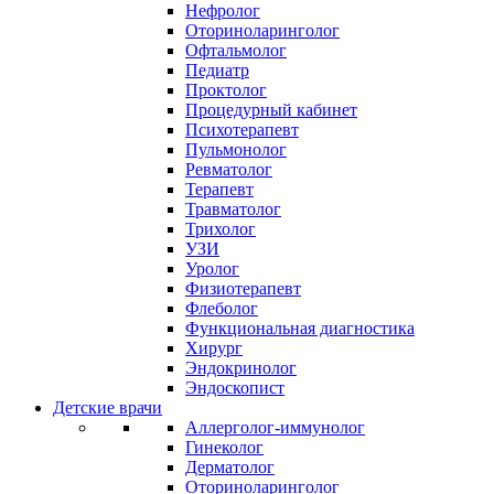
Нефролог
Оториноларинголог
Офтальмолог
Педиатр
Проктолог
Процедурный кабинет
Психотерапевт
Пульмонолог
Ревматолог
Терапевт
Травматолог
Трихолог
УЗИ
Уролог
Физиотерапевт
Флеболог
Функциональная диагностика
Хирург
Эндокринолог
Эндоскопист
Детские врачи
Аллерголог-иммунолог
Гинеколог
Дерматолог
Оториноларинголог