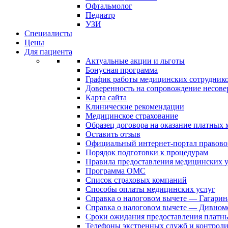
Офтальмолог
Педиатр
УЗИ
Специалисты
Цены
Для пациента
Актуальные акции и льготы
Бонусная программа
График работы медицинских сотрудник
Доверенность на сопровождение несов
Карта сайта
Клинические рекомендации
Медицинское страхование
Образец договора на оказание платных
Оставить отзыв
Официальный интернет-портал правово
Порядок подготовки к процедурам
Правила предоставления медицинских
Программа ОМС
Список страховых компаний
Способы оплаты медицинских услуг
Справка о налоговом вычете — Гагарин
Справка о налоговом вычете — Дивном
Сроки ожидания предоставления платн
Телефоны экстренных служб и контрол