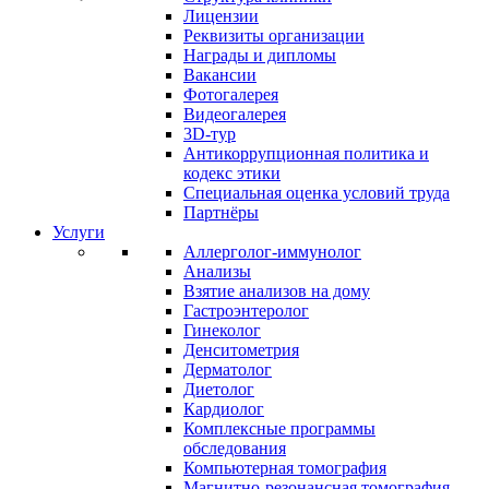
Лицензии
Реквизиты организации
Награды и дипломы
Вакансии
Фотогалерея
Видеогалерея
3D-тур
Антикоррупционная политика и
кодекс этики
Специальная оценка условий труда
Партнёры
Услуги
Аллерголог-иммунолог
Анализы
Взятие анализов на дому
Гастроэнтеролог
Гинеколог
Денситометрия
Дерматолог
Диетолог
Кардиолог
Комплексные программы
обследования
Компьютерная томография
Магнитно-резонансная томография