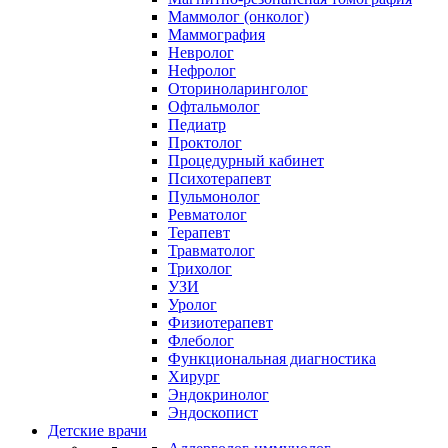
Маммолог (онколог)
Маммография
Невролог
Нефролог
Оториноларинголог
Офтальмолог
Педиатр
Проктолог
Процедурный кабинет
Психотерапевт
Пульмонолог
Ревматолог
Терапевт
Травматолог
Трихолог
УЗИ
Уролог
Физиотерапевт
Флеболог
Функциональная диагностика
Хирург
Эндокринолог
Эндоскопист
Детские врачи