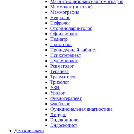
Магнитно-резонансная томография
Маммолог (онколог)
Маммография
Невролог
Нефролог
Оториноларинголог
Офтальмолог
Педиатр
Проктолог
Процедурный кабинет
Психотерапевт
Пульмонолог
Ревматолог
Терапевт
Травматолог
Трихолог
УЗИ
Уролог
Физиотерапевт
Флеболог
Функциональная диагностика
Хирург
Эндокринолог
Эндоскопист
Детские врачи