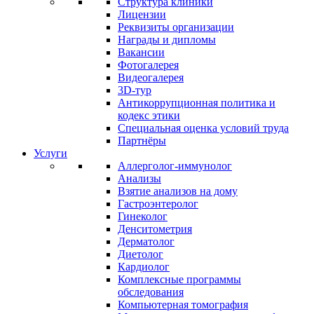
Структура клиники
Лицензии
Реквизиты организации
Награды и дипломы
Вакансии
Фотогалерея
Видеогалерея
3D-тур
Антикоррупционная политика и
кодекс этики
Специальная оценка условий труда
Партнёры
Услуги
Аллерголог-иммунолог
Анализы
Взятие анализов на дому
Гастроэнтеролог
Гинеколог
Денситометрия
Дерматолог
Диетолог
Кардиолог
Комплексные программы
обследования
Компьютерная томография