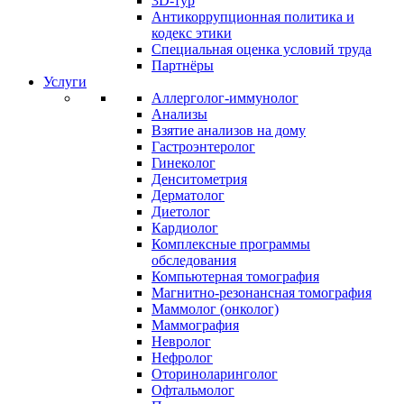
3D-тур
Антикоррупционная политика и
кодекс этики
Специальная оценка условий труда
Партнёры
Услуги
Аллерголог-иммунолог
Анализы
Взятие анализов на дому
Гастроэнтеролог
Гинеколог
Денситометрия
Дерматолог
Диетолог
Кардиолог
Комплексные программы
обследования
Компьютерная томография
Магнитно-резонансная томография
Маммолог (онколог)
Маммография
Невролог
Нефролог
Оториноларинголог
Офтальмолог