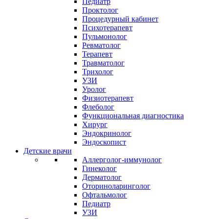
Педиатр
Проктолог
Процедурный кабинет
Психотерапевт
Пульмонолог
Ревматолог
Терапевт
Травматолог
Трихолог
УЗИ
Уролог
Физиотерапевт
Флеболог
Функциональная диагностика
Хирург
Эндокринолог
Эндоскопист
Детские врачи
Аллерголог-иммунолог
Гинеколог
Дерматолог
Оториноларинголог
Офтальмолог
Педиатр
УЗИ