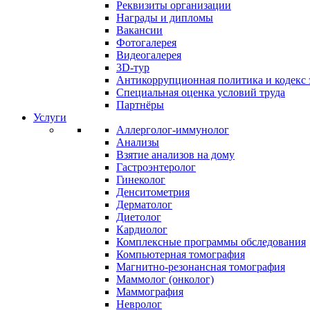
Реквизиты организации
Награды и дипломы
Вакансии
Фотогалерея
Видеогалерея
3D-тур
Антикоррупционная политика и кодекс 
Специальная оценка условий труда
Партнёры
Услуги
Аллерголог-иммунолог
Анализы
Взятие анализов на дому
Гастроэнтеролог
Гинеколог
Денситометрия
Дерматолог
Диетолог
Кардиолог
Комплексные программы обследования
Компьютерная томография
Магнитно-резонансная томография
Маммолог (онколог)
Маммография
Невролог