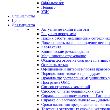
Офтальмолог
Педиатр
УЗИ
Специалисты
Цены
Для пациента
Актуальные акции и льготы
Бонусная программа
График работы медицинских сотрудник
Доверенность на сопровождение несов
Карта сайта
Клинические рекомендации
Медицинское страхование
Образец договора на оказание платных
Оставить отзыв
Официальный интернет-портал правово
Порядок подготовки к процедурам
Правила предоставления медицинских
Программа ОМС
Список страховых компаний
Способы оплаты медицинских услуг
Справка о налоговом вычете — Гагарин
Справка о налоговом вычете — Дивном
Сроки ожидания предоставления платн
Телефоны экстренных служб и контрол