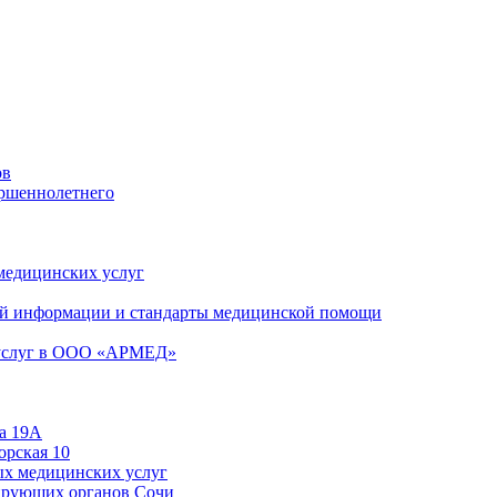
ов
ершеннолетнего
 медицинских услуг
й информации и стандарты медицинской помощи
 услуг в ООО «АРМЕД»
а 19А
орская 10
ых медицинских услуг
ирующих органов Сочи