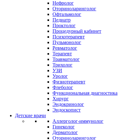
Нефролог
Оториноларинголог
Офтальмолог
Педиатр
Проктолог
Процедурный кабинет
Психотерапевт
Пульмонолог
Ревматолог
Терапевт
Травматолог
Трихолог
УЗИ
Уролог
Физиотерапевт
Флеболог
Функциональная диагностика
Хирург
Эндокринолог
Эндоскопист
Детские врачи
Аллерголог-иммунолог
Гинеколог
Дерматолог
Оториноларинголог