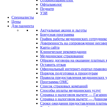
Оториноларинголог
Офтальмолог
Педиатр
УЗИ
Специалисты
Цены
Для пациента
Актуальные акции и льготы
Бонусная программа
График работы медицинских сотрудник
Доверенность на сопровождение несов
Карта сайта
Клинические рекомендации
Медицинское страхование
Образец договора на оказание платных
Оставить отзыв
Официальный интернет-портал правово
Порядок подготовки к процедурам
Правила предоставления медицинских
Программа ОМС
Список страховых компаний
Способы оплаты медицинских услуг
Справка о налоговом вычете — Гагарин
Справка о налоговом вычете — Дивном
Сроки ожидания предоставления платн