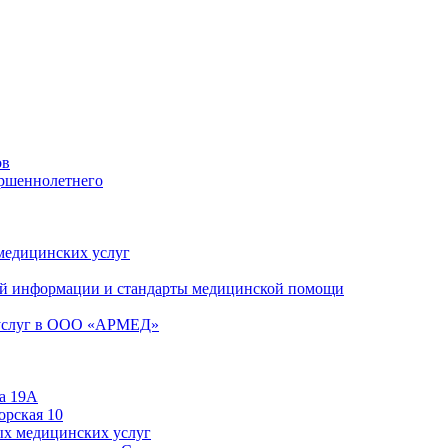
ов
ершеннолетнего
 медицинских услуг
й информации и стандарты медицинской помощи
 услуг в ООО «АРМЕД»
а 19А
орская 10
ых медицинских услуг