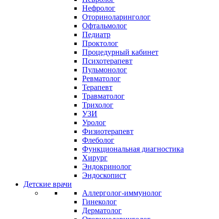
Нефролог
Оториноларинголог
Офтальмолог
Педиатр
Проктолог
Процедурный кабинет
Психотерапевт
Пульмонолог
Ревматолог
Терапевт
Травматолог
Трихолог
УЗИ
Уролог
Физиотерапевт
Флеболог
Функциональная диагностика
Хирург
Эндокринолог
Эндоскопист
Детские врачи
Аллерголог-иммунолог
Гинеколог
Дерматолог