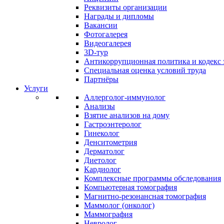
Реквизиты организации
Награды и дипломы
Вакансии
Фотогалерея
Видеогалерея
3D-тур
Антикоррупционная политика и кодекс 
Специальная оценка условий труда
Партнёры
Услуги
Аллерголог-иммунолог
Анализы
Взятие анализов на дому
Гастроэнтеролог
Гинеколог
Денситометрия
Дерматолог
Диетолог
Кардиолог
Комплексные программы обследования
Компьютерная томография
Магнитно-резонансная томография
Маммолог (онколог)
Маммография
Невролог