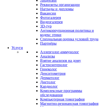
Лицензии
Реквизиты организации
Награды и дипломы
Вакансии
Фотогалерея
Видеогалерея
3D-тур
Антикоррупционная политика и
кодекс этики
Специальная оценка условий труда
Партнёры
Услуги
Аллерголог-иммунолог
Анализы
Взятие анализов на дому
Гастроэнтеролог
Гинеколог
Денситометрия
Дерматолог
Диетолог
Кардиолог
Комплексные программы
обследования
Компьютерная томография
Магнитно-резонансная томография