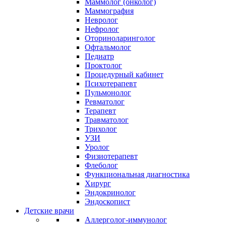
Маммолог (онколог)
Маммография
Невролог
Нефролог
Оториноларинголог
Офтальмолог
Педиатр
Проктолог
Процедурный кабинет
Психотерапевт
Пульмонолог
Ревматолог
Терапевт
Травматолог
Трихолог
УЗИ
Уролог
Физиотерапевт
Флеболог
Функциональная диагностика
Хирург
Эндокринолог
Эндоскопист
Детские врачи
Аллерголог-иммунолог