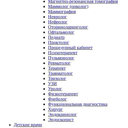
Магнитно-резонансная томография
Маммолог (онколог)
Маммография
Невролог
Нефролог
Оториноларинголог
Офтальмолог
Педиатр
Проктолог
Процедурный кабинет
Психотерапевт
Пульмонолог
Ревматолог
Терапевт
Травматолог
Трихолог
УЗИ
Уролог
Физиотерапевт
Флеболог
Функциональная диагностика
Хирург
Эндокринолог
Эндоскопист
Детские врачи