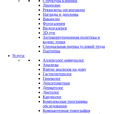
Структура клиники
Лицензии
Реквизиты организации
Награды и дипломы
Вакансии
Фотогалерея
Видеогалерея
3D-тур
Антикоррупционная политика и
кодекс этики
Специальная оценка условий труда
Партнёры
Услуги
Аллерголог-иммунолог
Анализы
Взятие анализов на дому
Гастроэнтеролог
Гинеколог
Денситометрия
Дерматолог
Диетолог
Кардиолог
Комплексные программы
обследования
Компьютерная томография