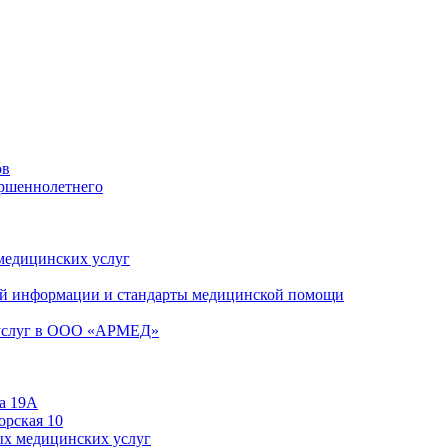
ов
ершеннолетнего
 медицинских услуг
й информации и стандарты медицинской помощи
 услуг в ООО «АРМЕД»
а 19А
орская 10
ых медицинских услуг