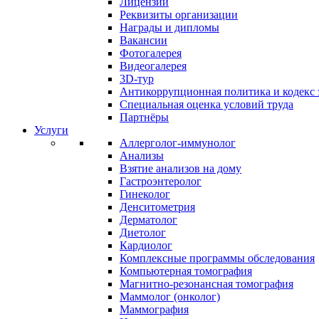
Лицензии
Реквизиты организации
Награды и дипломы
Вакансии
Фотогалерея
Видеогалерея
3D-тур
Антикоррупционная политика и кодекс 
Специальная оценка условий труда
Партнёры
Услуги
Аллерголог-иммунолог
Анализы
Взятие анализов на дому
Гастроэнтеролог
Гинеколог
Денситометрия
Дерматолог
Диетолог
Кардиолог
Комплексные программы обследования
Компьютерная томография
Магнитно-резонансная томография
Маммолог (онколог)
Маммография