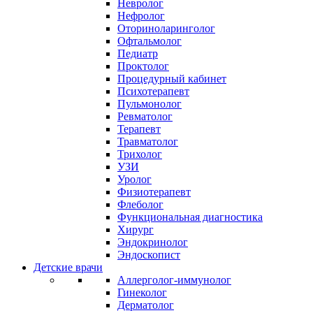
Невролог
Нефролог
Оториноларинголог
Офтальмолог
Педиатр
Проктолог
Процедурный кабинет
Психотерапевт
Пульмонолог
Ревматолог
Терапевт
Травматолог
Трихолог
УЗИ
Уролог
Физиотерапевт
Флеболог
Функциональная диагностика
Хирург
Эндокринолог
Эндоскопист
Детские врачи
Аллерголог-иммунолог
Гинеколог
Дерматолог