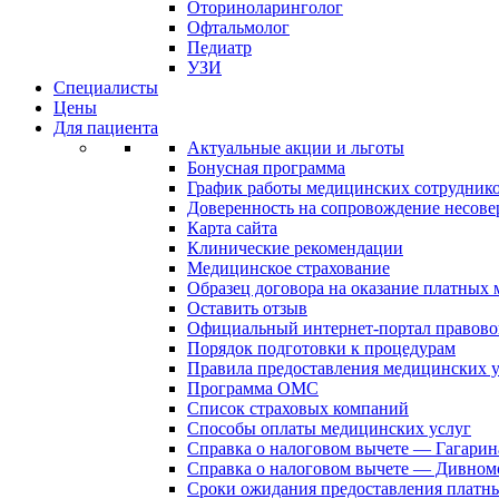
Оториноларинголог
Офтальмолог
Педиатр
УЗИ
Специалисты
Цены
Для пациента
Актуальные акции и льготы
Бонусная программа
График работы медицинских сотрудник
Доверенность на сопровождение несов
Карта сайта
Клинические рекомендации
Медицинское страхование
Образец договора на оказание платных
Оставить отзыв
Официальный интернет-портал правово
Порядок подготовки к процедурам
Правила предоставления медицинских
Программа ОМС
Список страховых компаний
Способы оплаты медицинских услуг
Справка о налоговом вычете — Гагарин
Справка о налоговом вычете — Дивном
Сроки ожидания предоставления платн