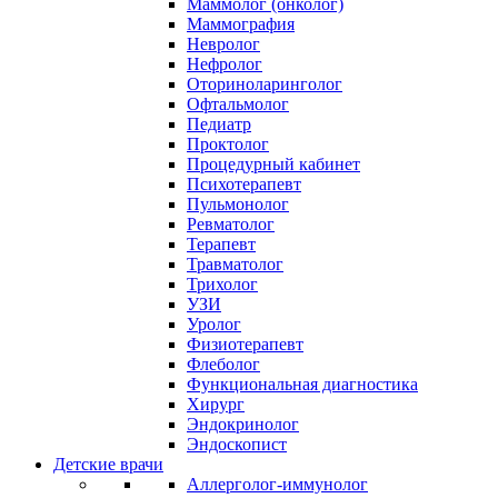
Маммолог (онколог)
Маммография
Невролог
Нефролог
Оториноларинголог
Офтальмолог
Педиатр
Проктолог
Процедурный кабинет
Психотерапевт
Пульмонолог
Ревматолог
Терапевт
Травматолог
Трихолог
УЗИ
Уролог
Физиотерапевт
Флеболог
Функциональная диагностика
Хирург
Эндокринолог
Эндоскопист
Детские врачи
Аллерголог-иммунолог