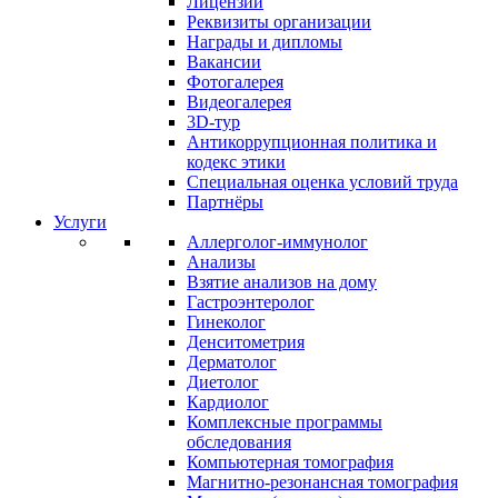
Лицензии
Реквизиты организации
Награды и дипломы
Вакансии
Фотогалерея
Видеогалерея
3D-тур
Антикоррупционная политика и
кодекс этики
Специальная оценка условий труда
Партнёры
Услуги
Аллерголог-иммунолог
Анализы
Взятие анализов на дому
Гастроэнтеролог
Гинеколог
Денситометрия
Дерматолог
Диетолог
Кардиолог
Комплексные программы
обследования
Компьютерная томография
Магнитно-резонансная томография