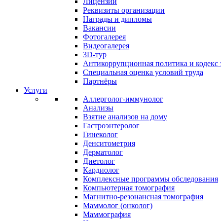
Лицензии
Реквизиты организации
Награды и дипломы
Вакансии
Фотогалерея
Видеогалерея
3D-тур
Антикоррупционная политика и кодекс 
Специальная оценка условий труда
Партнёры
Услуги
Аллерголог-иммунолог
Анализы
Взятие анализов на дому
Гастроэнтеролог
Гинеколог
Денситометрия
Дерматолог
Диетолог
Кардиолог
Комплексные программы обследования
Компьютерная томография
Магнитно-резонансная томография
Маммолог (онколог)
Маммография