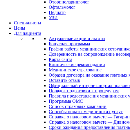
Оториноларинголог
Офтальмолог
Педиатр
УЗИ
Специалисты
Цены
Для пациента
Актуальные акции и льготы
Бонусная программа
График работы медицинских сотрудник
Доверенность на сопровождение несов
Карта сайта
Клинические рекомендации
Медицинское страхование
Образец договора на оказание платных
Оставить отзыв
Официальный интернет-портал правово
Порядок подготовки к процедурам
Правила предоставления медицинских
Программа ОМС
Список страховых компаний
Способы оплаты медицинских услуг
Справка о налоговом вычете — Гагарин
Справка о налоговом вычете — Дивном
Сроки ожидания предоставления платн