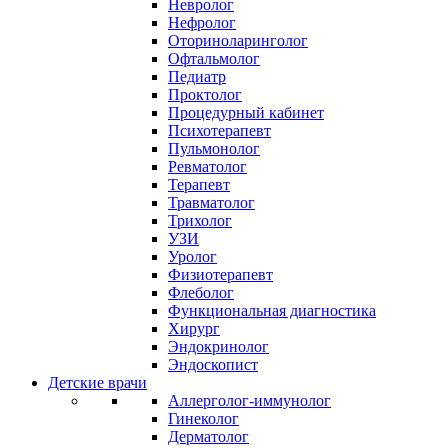
Невролог
Нефролог
Оториноларинголог
Офтальмолог
Педиатр
Проктолог
Процедурный кабинет
Психотерапевт
Пульмонолог
Ревматолог
Терапевт
Травматолог
Трихолог
УЗИ
Уролог
Физиотерапевт
Флеболог
Функциональная диагностика
Хирург
Эндокринолог
Эндоскопист
Детские врачи
Аллерголог-иммунолог
Гинеколог
Дерматолог