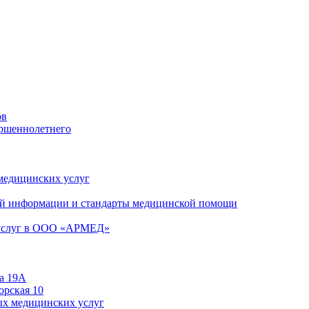
ов
ершеннолетнего
 медицинских услуг
й информации и стандарты медицинской помощи
 услуг в ООО «АРМЕД»
а 19А
орская 10
ых медицинских услуг