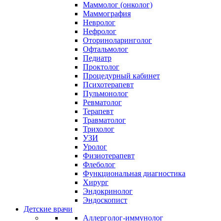
Маммолог (онколог)
Маммография
Невролог
Нефролог
Оториноларинголог
Офтальмолог
Педиатр
Проктолог
Процедурный кабинет
Психотерапевт
Пульмонолог
Ревматолог
Терапевт
Травматолог
Трихолог
УЗИ
Уролог
Физиотерапевт
Флеболог
Функциональная диагностика
Хирург
Эндокринолог
Эндоскопист
Детские врачи
Аллерголог-иммунолог