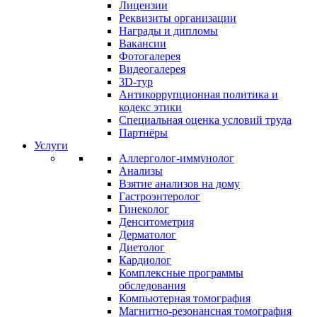
Лицензии
Реквизиты организации
Награды и дипломы
Вакансии
Фотогалерея
Видеогалерея
3D-тур
Антикоррупционная политика и
кодекс этики
Специальная оценка условий труда
Партнёры
Услуги
Аллерголог-иммунолог
Анализы
Взятие анализов на дому
Гастроэнтеролог
Гинеколог
Денситометрия
Дерматолог
Диетолог
Кардиолог
Комплексные программы
обследования
Компьютерная томография
Магнитно-резонансная томография