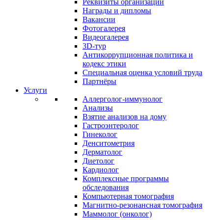
Реквизиты организации
Награды и дипломы
Вакансии
Фотогалерея
Видеогалерея
3D-тур
Антикоррупционная политика и
кодекс этики
Специальная оценка условий труда
Партнёры
Услуги
Аллерголог-иммунолог
Анализы
Взятие анализов на дому
Гастроэнтеролог
Гинеколог
Денситометрия
Дерматолог
Диетолог
Кардиолог
Комплексные программы
обследования
Компьютерная томография
Магнитно-резонансная томография
Маммолог (онколог)