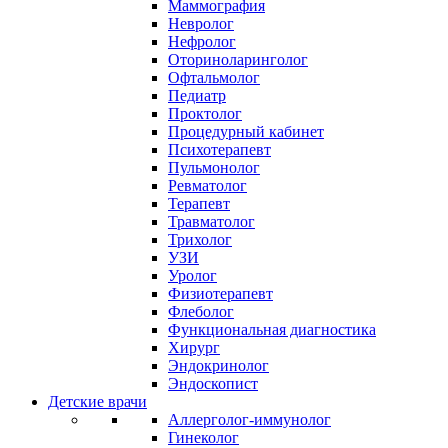
Маммография
Невролог
Нефролог
Оториноларинголог
Офтальмолог
Педиатр
Проктолог
Процедурный кабинет
Психотерапевт
Пульмонолог
Ревматолог
Терапевт
Травматолог
Трихолог
УЗИ
Уролог
Физиотерапевт
Флеболог
Функциональная диагностика
Хирург
Эндокринолог
Эндоскопист
Детские врачи
Аллерголог-иммунолог
Гинеколог