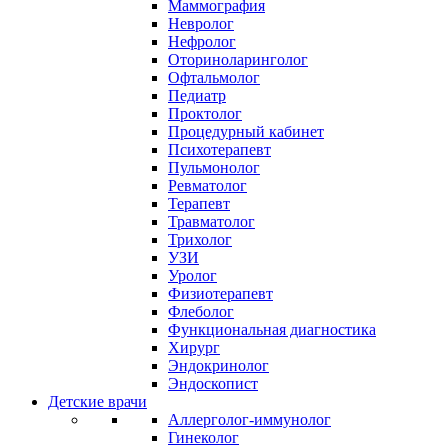
Маммография
Невролог
Нефролог
Оториноларинголог
Офтальмолог
Педиатр
Проктолог
Процедурный кабинет
Психотерапевт
Пульмонолог
Ревматолог
Терапевт
Травматолог
Трихолог
УЗИ
Уролог
Физиотерапевт
Флеболог
Функциональная диагностика
Хирург
Эндокринолог
Эндоскопист
Детские врачи
Аллерголог-иммунолог
Гинеколог