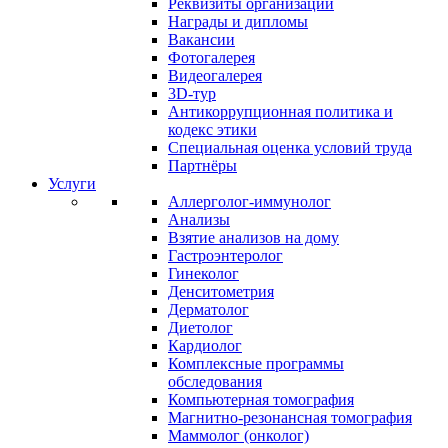
Реквизиты организации
Награды и дипломы
Вакансии
Фотогалерея
Видеогалерея
3D-тур
Антикоррупционная политика и
кодекс этики
Специальная оценка условий труда
Партнёры
Услуги
Аллерголог-иммунолог
Анализы
Взятие анализов на дому
Гастроэнтеролог
Гинеколог
Денситометрия
Дерматолог
Диетолог
Кардиолог
Комплексные программы
обследования
Компьютерная томография
Магнитно-резонансная томография
Маммолог (онколог)