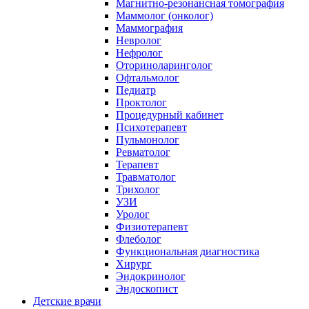
Магнитно-резонансная томография
Маммолог (онколог)
Маммография
Невролог
Нефролог
Оториноларинголог
Офтальмолог
Педиатр
Проктолог
Процедурный кабинет
Психотерапевт
Пульмонолог
Ревматолог
Терапевт
Травматолог
Трихолог
УЗИ
Уролог
Физиотерапевт
Флеболог
Функциональная диагностика
Хирург
Эндокринолог
Эндоскопист
Детские врачи