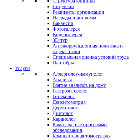
Структура клиники
Лицензии
Реквизиты организации
Награды и дипломы
Вакансии
Фотогалерея
Видеогалерея
3D-тур
Антикоррупционная политика и
кодекс этики
Специальная оценка условий труда
Партнёры
Услуги
Аллерголог-иммунолог
Анализы
Взятие анализов на дому
Гастроэнтеролог
Гинеколог
Денситометрия
Дерматолог
Диетолог
Кардиолог
Комплексные программы
обследования
Компьютерная томография