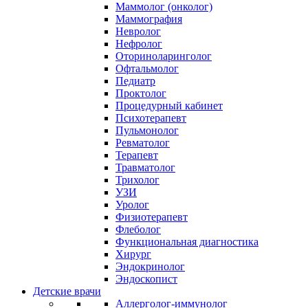
Маммолог (онколог)
Маммография
Невролог
Нефролог
Оториноларинголог
Офтальмолог
Педиатр
Проктолог
Процедурный кабинет
Психотерапевт
Пульмонолог
Ревматолог
Терапевт
Травматолог
Трихолог
УЗИ
Уролог
Физиотерапевт
Флеболог
Функциональная диагностика
Хирург
Эндокринолог
Эндоскопист
Детские врачи
Аллерголог-иммунолог