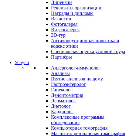
Лицензии
Реквизиты организации
Награды и дипломы
Вакансии
Фотогалерея
Видеогалерея
3D-тур
Антикоррупционная политика и
кодекс этики
Специальная оценка условий труда
Партнёры
Услуги
Аллерголог-иммунолог
Анализы
Взятие анализов на дому
Гастроэнтеролог
Гинеколог
Денситометрия
Дерматолог
Диетолог
Кардиолог
Комплексные программы
обследования
Компьютерная томография
Магнитно-резонансная томография