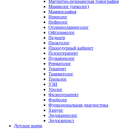
Магнитно-резонансная томография
Маммолог (онколог)
Маммография
Невролог
Нефролог
Оториноларинголог
Офтальмолог
Педиатр
Проктолог
Процедурный кабинет
Психотерапевт
Пульмонолог
Ревматолог
Терапевт
Травматолог
Трихолог
УЗИ
Уролог
Физиотерапевт
Флеболог
Функциональная диагностика
Хирург
Эндокринолог
Эндоскопист
Детские врачи