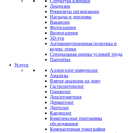
Структура клиники
Лицензии
Реквизиты организации
Награды и дипломы
Вакансии
Фотогалерея
Видеогалерея
3D-тур
Антикоррупционная политика и
кодекс этики
Специальная оценка условий труда
Партнёры
Услуги
Аллерголог-иммунолог
Анализы
Взятие анализов на дому
Гастроэнтеролог
Гинеколог
Денситометрия
Дерматолог
Диетолог
Кардиолог
Комплексные программы
обследования
Компьютерная томография