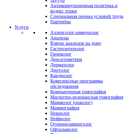
3D-тур
Антикоррупционная политика и
кодекс этики
Специальная оценка условий труда
Партнёры
Услуги
Аллерголог-иммунолог
Анализы
Взятие анализов на дому
Гастроэнтеролог
Гинеколог
Денситометрия
Дерматолог
Диетолог
Кардиолог
Комплексные программы
обследования
Компьютерная томография
Магнитно-резонансная томография
Маммолог (онколог)
Маммография
Невролог
Нефролог
Оториноларинголог
Офтальмолог