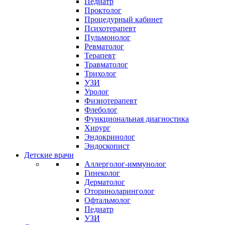
Педиатр
Проктолог
Процедурный кабинет
Психотерапевт
Пульмонолог
Ревматолог
Терапевт
Травматолог
Трихолог
УЗИ
Уролог
Физиотерапевт
Флеболог
Функциональная диагностика
Хирург
Эндокринолог
Эндоскопист
Детские врачи
Аллерголог-иммунолог
Гинеколог
Дерматолог
Оториноларинголог
Офтальмолог
Педиатр
УЗИ