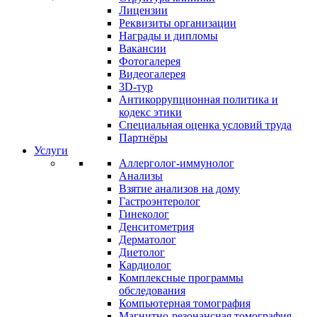
Лицензии
Реквизиты организации
Награды и дипломы
Вакансии
Фотогалерея
Видеогалерея
3D-тур
Антикоррупционная политика и
кодекс этики
Специальная оценка условий труда
Партнёры
Услуги
Аллерголог-иммунолог
Анализы
Взятие анализов на дому
Гастроэнтеролог
Гинеколог
Денситометрия
Дерматолог
Диетолог
Кардиолог
Комплексные программы
обследования
Компьютерная томография
Магнитно-резонансная томография