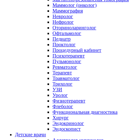
Маммолог (онколог)
Маммография
Невролог
Нефролог
Оториноларинголог
Офтальмолог
Педиатр
Проктолог
Процедурный кабинет
Психотерапевт
Пульмонолог
Ревматолог
Терапевт
Травматолог
Трихолог
УЗИ
Уролог
Физиотерапевт
Флеболог
Функциональная диагностика
Хирург
Эндокринолог
Эндоскопист
Детские врачи