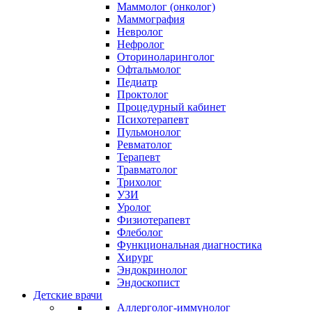
Маммолог (онколог)
Маммография
Невролог
Нефролог
Оториноларинголог
Офтальмолог
Педиатр
Проктолог
Процедурный кабинет
Психотерапевт
Пульмонолог
Ревматолог
Терапевт
Травматолог
Трихолог
УЗИ
Уролог
Физиотерапевт
Флеболог
Функциональная диагностика
Хирург
Эндокринолог
Эндоскопист
Детские врачи
Аллерголог-иммунолог