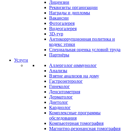
Лицензии
Реквизиты организации
Награды и дипломы
Вакансии
Фотогалерея
Видеогалерея
3D-тур
Антикоррупционная политика и
кодекс этики
Специальная оценка условий труда
Партнёры
Услуги
Аллерголог-иммунолог
Анализы
Взятие анализов на дому
Гастроэнтеролог
Гинеколог
Денситометрия
Дерматолог
Диетолог
Кардиолог
Комплексные программы
обследования
Компьютерная томография
Магнитно-резонансная томография