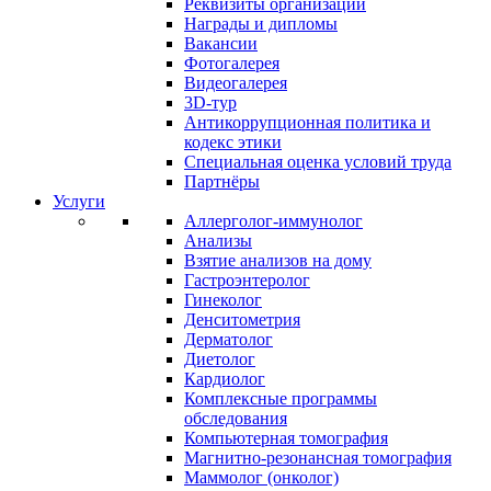
Реквизиты организации
Награды и дипломы
Вакансии
Фотогалерея
Видеогалерея
3D-тур
Антикоррупционная политика и
кодекс этики
Специальная оценка условий труда
Партнёры
Услуги
Аллерголог-иммунолог
Анализы
Взятие анализов на дому
Гастроэнтеролог
Гинеколог
Денситометрия
Дерматолог
Диетолог
Кардиолог
Комплексные программы
обследования
Компьютерная томография
Магнитно-резонансная томография
Маммолог (онколог)