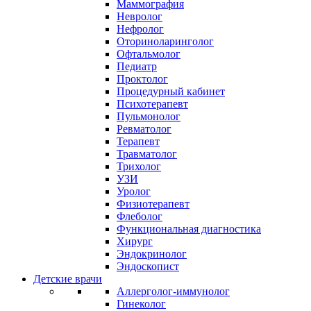
Маммография
Невролог
Нефролог
Оториноларинголог
Офтальмолог
Педиатр
Проктолог
Процедурный кабинет
Психотерапевт
Пульмонолог
Ревматолог
Терапевт
Травматолог
Трихолог
УЗИ
Уролог
Физиотерапевт
Флеболог
Функциональная диагностика
Хирург
Эндокринолог
Эндоскопист
Детские врачи
Аллерголог-иммунолог
Гинеколог