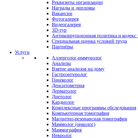
Реквизиты организации
Награды и дипломы
Вакансии
Фотогалерея
Видеогалерея
3D-тур
Антикоррупционная политика и кодекс 
Специальная оценка условий труда
Партнёры
Услуги
Аллерголог-иммунолог
Анализы
Взятие анализов на дому
Гастроэнтеролог
Гинеколог
Денситометрия
Дерматолог
Диетолог
Кардиолог
Комплексные программы обследования
Компьютерная томография
Магнитно-резонансная томография
Маммолог (онколог)
Маммография
Невролог