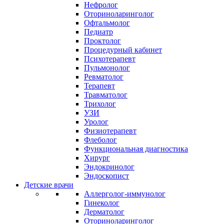
Нефролог
Оториноларинголог
Офтальмолог
Педиатр
Проктолог
Процедурный кабинет
Психотерапевт
Пульмонолог
Ревматолог
Терапевт
Травматолог
Трихолог
УЗИ
Уролог
Физиотерапевт
Флеболог
Функциональная диагностика
Хирург
Эндокринолог
Эндоскопист
Детские врачи
Аллерголог-иммунолог
Гинеколог
Дерматолог
Оториноларинголог