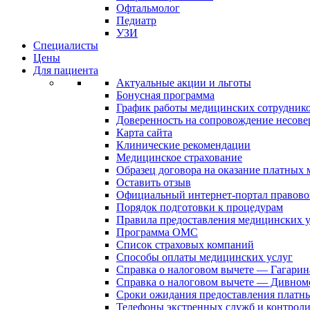
Офтальмолог
Педиатр
УЗИ
Специалисты
Цены
Для пациента
Актуальные акции и льготы
Бонусная программа
График работы медицинских сотрудник
Доверенность на сопровождение несов
Карта сайта
Клинические рекомендации
Медицинское страхование
Образец договора на оказание платных
Оставить отзыв
Официальный интернет-портал правово
Порядок подготовки к процедурам
Правила предоставления медицинских
Программа ОМС
Список страховых компаний
Способы оплаты медицинских услуг
Справка о налоговом вычете — Гагарин
Справка о налоговом вычете — Дивном
Сроки ожидания предоставления платн
Телефоны экстренных служб и контрол