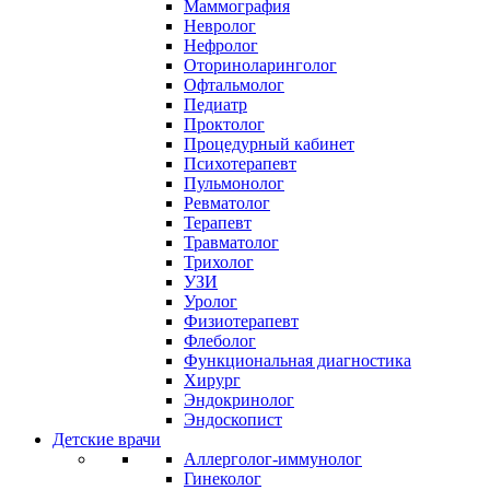
Маммография
Невролог
Нефролог
Оториноларинголог
Офтальмолог
Педиатр
Проктолог
Процедурный кабинет
Психотерапевт
Пульмонолог
Ревматолог
Терапевт
Травматолог
Трихолог
УЗИ
Уролог
Физиотерапевт
Флеболог
Функциональная диагностика
Хирург
Эндокринолог
Эндоскопист
Детские врачи
Аллерголог-иммунолог
Гинеколог