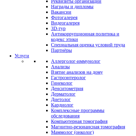
Реквизиты организации
Награды и дипломы
Вакансии
Фотогалерея
Видеогалерея
3D-тур
Антикоррупционная политика и
кодекс этики
Специальная оценка условий труда
Партнёры
Услуги
Аллерголог-иммунолог
Анализы
Взятие анализов на дому
Гастроэнтеролог
Гинеколог
Денситометрия
Дерматолог
Диетолог
Кардиолог
Комплексные программы
обследования
Компьютерная томография
Магнитно-резонансная томография
Маммолог (онколог)