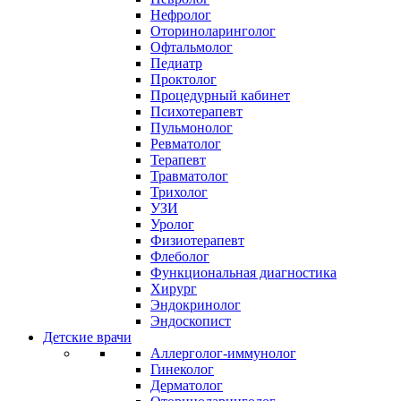
Нефролог
Оториноларинголог
Офтальмолог
Педиатр
Проктолог
Процедурный кабинет
Психотерапевт
Пульмонолог
Ревматолог
Терапевт
Травматолог
Трихолог
УЗИ
Уролог
Физиотерапевт
Флеболог
Функциональная диагностика
Хирург
Эндокринолог
Эндоскопист
Детские врачи
Аллерголог-иммунолог
Гинеколог
Дерматолог