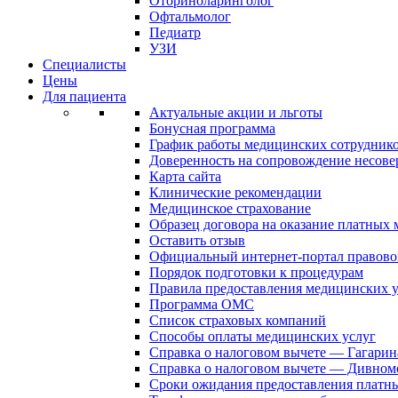
Оториноларинголог
Офтальмолог
Педиатр
УЗИ
Специалисты
Цены
Для пациента
Актуальные акции и льготы
Бонусная программа
График работы медицинских сотрудник
Доверенность на сопровождение несов
Карта сайта
Клинические рекомендации
Медицинское страхование
Образец договора на оказание платных
Оставить отзыв
Официальный интернет-портал правово
Порядок подготовки к процедурам
Правила предоставления медицинских
Программа ОМС
Список страховых компаний
Способы оплаты медицинских услуг
Справка о налоговом вычете — Гагарин
Справка о налоговом вычете — Дивном
Сроки ожидания предоставления платн