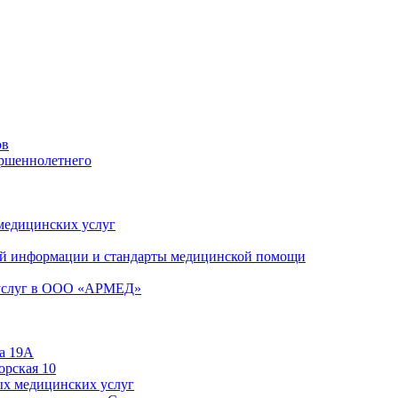
ов
ершеннолетнего
 медицинских услуг
й информации и стандарты медицинской помощи
 услуг в ООО «АРМЕД»
а 19А
орская 10
ых медицинских услуг