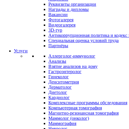
Реквизиты организации
Награды и дипломы
Вакансии
Фотогалерея
Видеогалерея
3D-тур
Антикоррупционная политика и кодекс 
Специальная оценка условий труда
Партнёры
Услуги
Аллерголог-иммунолог
Анализы
Взятие анализов на дому
Гастроэнтеролог
Гинеколог
Денситометрия
Дерматолог
Диетолог
Кардиолог
Комплексные программы обследования
Компьютерная томография
Магнитно-резонансная томография
Маммолог (онколог)
Маммография
Невролог