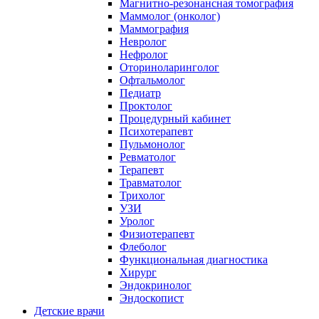
Магнитно-резонансная томография
Маммолог (онколог)
Маммография
Невролог
Нефролог
Оториноларинголог
Офтальмолог
Педиатр
Проктолог
Процедурный кабинет
Психотерапевт
Пульмонолог
Ревматолог
Терапевт
Травматолог
Трихолог
УЗИ
Уролог
Физиотерапевт
Флеболог
Функциональная диагностика
Хирург
Эндокринолог
Эндоскопист
Детские врачи