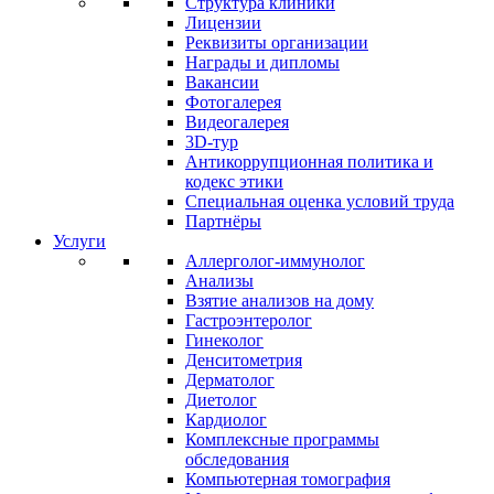
Структура клиники
Лицензии
Реквизиты организации
Награды и дипломы
Вакансии
Фотогалерея
Видеогалерея
3D-тур
Антикоррупционная политика и
кодекс этики
Специальная оценка условий труда
Партнёры
Услуги
Аллерголог-иммунолог
Анализы
Взятие анализов на дому
Гастроэнтеролог
Гинеколог
Денситометрия
Дерматолог
Диетолог
Кардиолог
Комплексные программы
обследования
Компьютерная томография