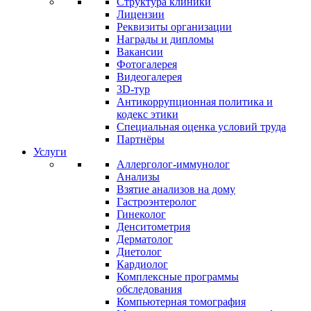
Структура клиники
Лицензии
Реквизиты организации
Награды и дипломы
Вакансии
Фотогалерея
Видеогалерея
3D-тур
Антикоррупционная политика и
кодекс этики
Специальная оценка условий труда
Партнёры
Услуги
Аллерголог-иммунолог
Анализы
Взятие анализов на дому
Гастроэнтеролог
Гинеколог
Денситометрия
Дерматолог
Диетолог
Кардиолог
Комплексные программы
обследования
Компьютерная томография