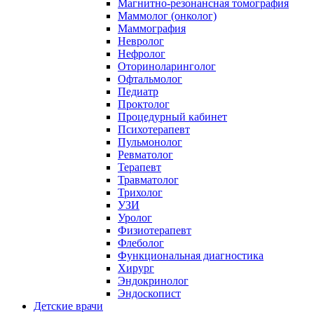
Магнитно-резонансная томография
Маммолог (онколог)
Маммография
Невролог
Нефролог
Оториноларинголог
Офтальмолог
Педиатр
Проктолог
Процедурный кабинет
Психотерапевт
Пульмонолог
Ревматолог
Терапевт
Травматолог
Трихолог
УЗИ
Уролог
Физиотерапевт
Флеболог
Функциональная диагностика
Хирург
Эндокринолог
Эндоскопист
Детские врачи