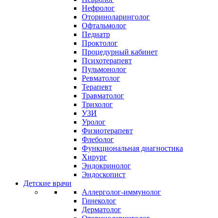
Нефролог
Оториноларинголог
Офтальмолог
Педиатр
Проктолог
Процедурный кабинет
Психотерапевт
Пульмонолог
Ревматолог
Терапевт
Травматолог
Трихолог
УЗИ
Уролог
Физиотерапевт
Флеболог
Функциональная диагностика
Хирург
Эндокринолог
Эндоскопист
Детские врачи
Аллерголог-иммунолог
Гинеколог
Дерматолог