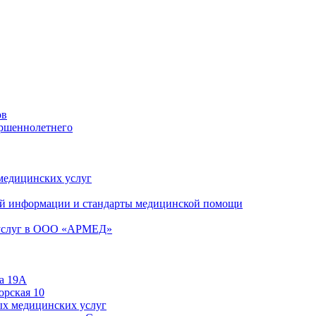
ов
ершеннолетнего
 медицинских услуг
й информации и стандарты медицинской помощи
 услуг в ООО «АРМЕД»
а 19А
орская 10
ых медицинских услуг