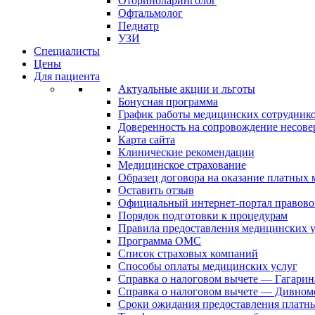
Оториноларинголог
Офтальмолог
Педиатр
УЗИ
Специалисты
Цены
Для пациента
Актуальные акции и льготы
Бонусная программа
График работы медицинских сотрудник
Доверенность на сопровождение несов
Карта сайта
Клинические рекомендации
Медицинское страхование
Образец договора на оказание платных
Оставить отзыв
Официальный интернет-портал правово
Порядок подготовки к процедурам
Правила предоставления медицинских
Программа ОМС
Список страховых компаний
Способы оплаты медицинских услуг
Справка о налоговом вычете — Гагарин
Справка о налоговом вычете — Дивном
Сроки ожидания предоставления платн