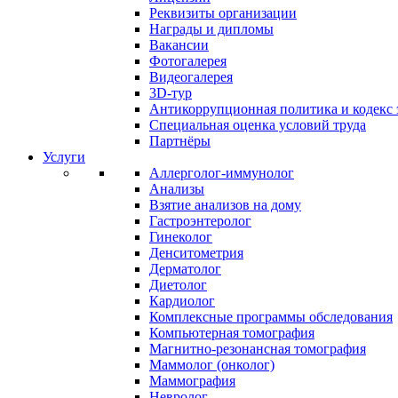
Реквизиты организации
Награды и дипломы
Вакансии
Фотогалерея
Видеогалерея
3D-тур
Антикоррупционная политика и кодекс 
Специальная оценка условий труда
Партнёры
Услуги
Аллерголог-иммунолог
Анализы
Взятие анализов на дому
Гастроэнтеролог
Гинеколог
Денситометрия
Дерматолог
Диетолог
Кардиолог
Комплексные программы обследования
Компьютерная томография
Магнитно-резонансная томография
Маммолог (онколог)
Маммография
Невролог