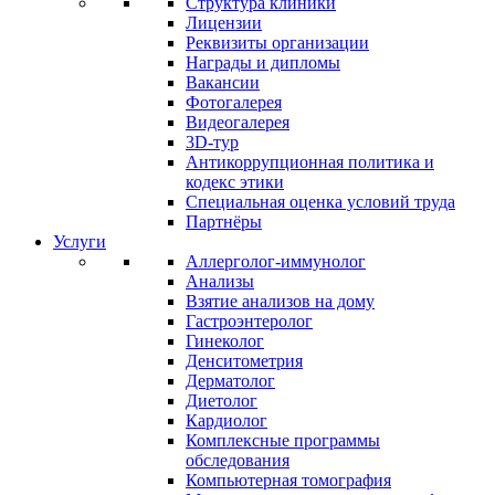
Структура клиники
Лицензии
Реквизиты организации
Награды и дипломы
Вакансии
Фотогалерея
Видеогалерея
3D-тур
Антикоррупционная политика и
кодекс этики
Специальная оценка условий труда
Партнёры
Услуги
Аллерголог-иммунолог
Анализы
Взятие анализов на дому
Гастроэнтеролог
Гинеколог
Денситометрия
Дерматолог
Диетолог
Кардиолог
Комплексные программы
обследования
Компьютерная томография