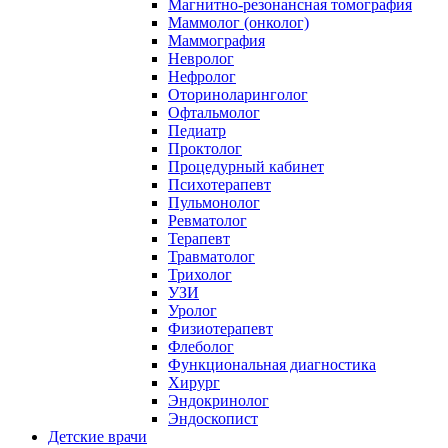
Магнитно-резонансная томография
Маммолог (онколог)
Маммография
Невролог
Нефролог
Оториноларинголог
Офтальмолог
Педиатр
Проктолог
Процедурный кабинет
Психотерапевт
Пульмонолог
Ревматолог
Терапевт
Травматолог
Трихолог
УЗИ
Уролог
Физиотерапевт
Флеболог
Функциональная диагностика
Хирург
Эндокринолог
Эндоскопист
Детские врачи