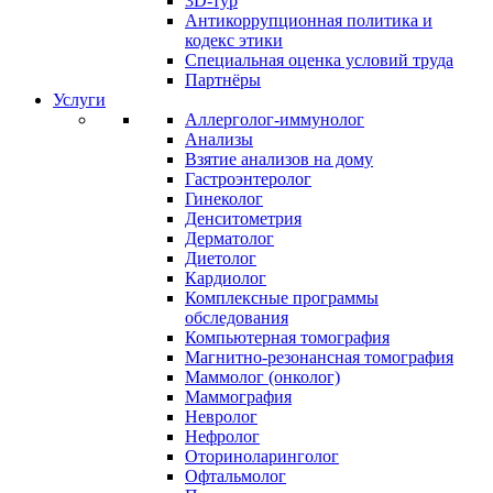
3D-тур
Антикоррупционная политика и
кодекс этики
Специальная оценка условий труда
Партнёры
Услуги
Аллерголог-иммунолог
Анализы
Взятие анализов на дому
Гастроэнтеролог
Гинеколог
Денситометрия
Дерматолог
Диетолог
Кардиолог
Комплексные программы
обследования
Компьютерная томография
Магнитно-резонансная томография
Маммолог (онколог)
Маммография
Невролог
Нефролог
Оториноларинголог
Офтальмолог