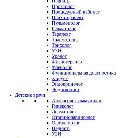
Педиатр
Проктолог
Процедурный кабинет
Психотерапевт
Пульмонолог
Ревматолог
Терапевт
Травматолог
Трихолог
УЗИ
Уролог
Физиотерапевт
Флеболог
Функциональная диагностика
Хирург
Эндокринолог
Эндоскопист
Детские врачи
Аллерголог-иммунолог
Гинеколог
Дерматолог
Оториноларинголог
Офтальмолог
Педиатр
УЗИ