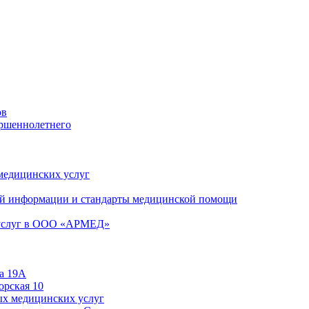
ов
ершеннолетнего
 медицинских услуг
й информации и стандарты медицинской помощи
 услуг в ООО «АРМЕД»
а 19А
орская 10
ых медицинских услуг