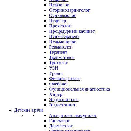
Нефролог
Оториноларинголог
Офтальмолог
Педиатр
Проктолог
Процедурный кабинет
Психотерапевт
Пульмонолог
Ревматолог
Терапевт
Травматолог
Трихолог
УЗИ
Уролог
Физиотерапевт
Флеболог
Функциональная диагностика
Хирург
Эндокринолог
Эндоскопист
Детские врачи
Аллерголог-иммунолог
Гинеколог
Дерматолог