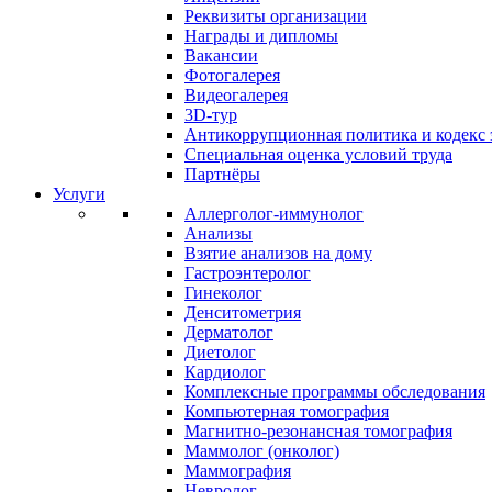
Реквизиты организации
Награды и дипломы
Вакансии
Фотогалерея
Видеогалерея
3D-тур
Антикоррупционная политика и кодекс 
Специальная оценка условий труда
Партнёры
Услуги
Аллерголог-иммунолог
Анализы
Взятие анализов на дому
Гастроэнтеролог
Гинеколог
Денситометрия
Дерматолог
Диетолог
Кардиолог
Комплексные программы обследования
Компьютерная томография
Магнитно-резонансная томография
Маммолог (онколог)
Маммография
Невролог