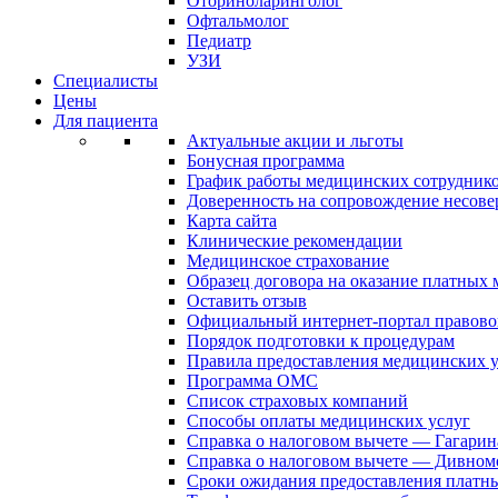
Оториноларинголог
Офтальмолог
Педиатр
УЗИ
Специалисты
Цены
Для пациента
Актуальные акции и льготы
Бонусная программа
График работы медицинских сотрудник
Доверенность на сопровождение несов
Карта сайта
Клинические рекомендации
Медицинское страхование
Образец договора на оказание платных
Оставить отзыв
Официальный интернет-портал правово
Порядок подготовки к процедурам
Правила предоставления медицинских
Программа ОМС
Список страховых компаний
Способы оплаты медицинских услуг
Справка о налоговом вычете — Гагарин
Справка о налоговом вычете — Дивном
Сроки ожидания предоставления платн