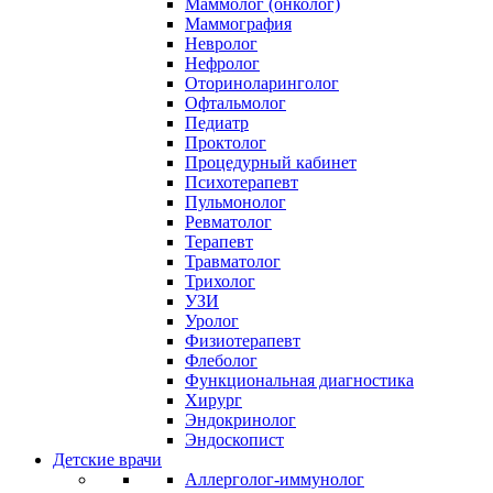
Маммолог (онколог)
Маммография
Невролог
Нефролог
Оториноларинголог
Офтальмолог
Педиатр
Проктолог
Процедурный кабинет
Психотерапевт
Пульмонолог
Ревматолог
Терапевт
Травматолог
Трихолог
УЗИ
Уролог
Физиотерапевт
Флеболог
Функциональная диагностика
Хирург
Эндокринолог
Эндоскопист
Детские врачи
Аллерголог-иммунолог