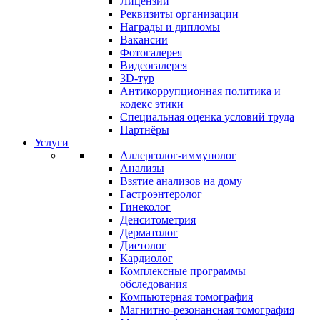
Лицензии
Реквизиты организации
Награды и дипломы
Вакансии
Фотогалерея
Видеогалерея
3D-тур
Антикоррупционная политика и
кодекс этики
Специальная оценка условий труда
Партнёры
Услуги
Аллерголог-иммунолог
Анализы
Взятие анализов на дому
Гастроэнтеролог
Гинеколог
Денситометрия
Дерматолог
Диетолог
Кардиолог
Комплексные программы
обследования
Компьютерная томография
Магнитно-резонансная томография