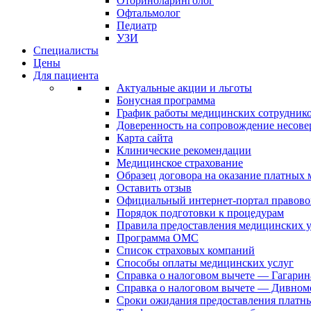
Оториноларинголог
Офтальмолог
Педиатр
УЗИ
Специалисты
Цены
Для пациента
Актуальные акции и льготы
Бонусная программа
График работы медицинских сотрудник
Доверенность на сопровождение несов
Карта сайта
Клинические рекомендации
Медицинское страхование
Образец договора на оказание платных
Оставить отзыв
Официальный интернет-портал правово
Порядок подготовки к процедурам
Правила предоставления медицинских
Программа ОМС
Список страховых компаний
Способы оплаты медицинских услуг
Справка о налоговом вычете — Гагарин
Справка о налоговом вычете — Дивном
Сроки ожидания предоставления платн