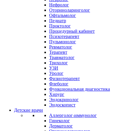
Нефролог
Оториноларинголог
Офтальмолог
Педиатр
Проктолог
Процедурный кабинет
Психотерапевт
Пульмонолог
Ревматолог
Терапевт
Травматолог
Трихолог
УЗИ
Уролог
Физиотерапевт
Флеболог
Функциональная диагностика
Хирург
Эндокринолог
Эндоскопист
Детские врачи
Аллерголог-иммунолог
Гинеколог
Дерматолог