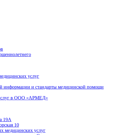
ов
ершеннолетнего
 медицинских услуг
й информации и стандарты медицинской помощи
 услуг в ООО «АРМЕД»
а 19А
орская 10
ых медицинских услуг