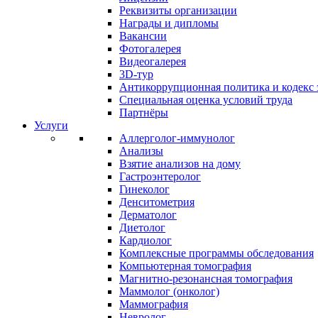
Реквизиты организации
Награды и дипломы
Вакансии
Фотогалерея
Видеогалерея
3D-тур
Антикоррупционная политика и кодекс 
Специальная оценка условий труда
Партнёры
Услуги
Аллерголог-иммунолог
Анализы
Взятие анализов на дому
Гастроэнтеролог
Гинеколог
Денситометрия
Дерматолог
Диетолог
Кардиолог
Комплексные программы обследования
Компьютерная томография
Магнитно-резонансная томография
Маммолог (онколог)
Маммография
Невролог