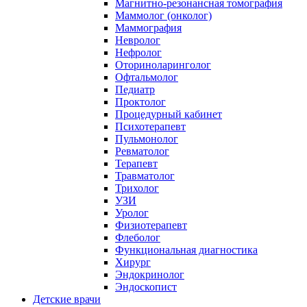
Магнитно-резонансная томография
Маммолог (онколог)
Маммография
Невролог
Нефролог
Оториноларинголог
Офтальмолог
Педиатр
Проктолог
Процедурный кабинет
Психотерапевт
Пульмонолог
Ревматолог
Терапевт
Травматолог
Трихолог
УЗИ
Уролог
Физиотерапевт
Флеболог
Функциональная диагностика
Хирург
Эндокринолог
Эндоскопист
Детские врачи