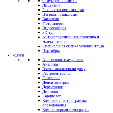
Структура клиники
Лицензии
Реквизиты организации
Награды и дипломы
Вакансии
Фотогалерея
Видеогалерея
3D-тур
Антикоррупционная политика и
кодекс этики
Специальная оценка условий труда
Партнёры
Услуги
Аллерголог-иммунолог
Анализы
Взятие анализов на дому
Гастроэнтеролог
Гинеколог
Денситометрия
Дерматолог
Диетолог
Кардиолог
Комплексные программы
обследования
Компьютерная томография