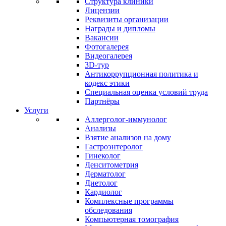
Структура клиники
Лицензии
Реквизиты организации
Награды и дипломы
Вакансии
Фотогалерея
Видеогалерея
3D-тур
Антикоррупционная политика и
кодекс этики
Специальная оценка условий труда
Партнёры
Услуги
Аллерголог-иммунолог
Анализы
Взятие анализов на дому
Гастроэнтеролог
Гинеколог
Денситометрия
Дерматолог
Диетолог
Кардиолог
Комплексные программы
обследования
Компьютерная томография