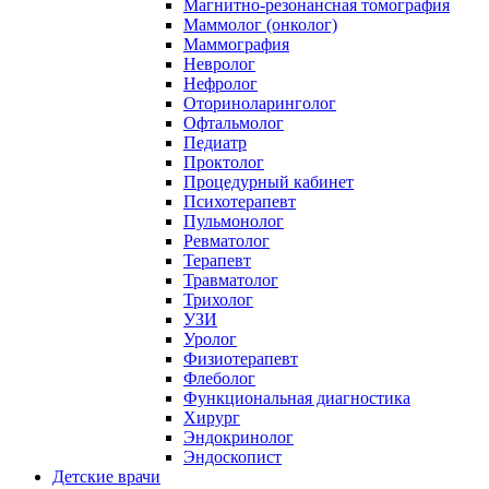
Магнитно-резонансная томография
Маммолог (онколог)
Маммография
Невролог
Нефролог
Оториноларинголог
Офтальмолог
Педиатр
Проктолог
Процедурный кабинет
Психотерапевт
Пульмонолог
Ревматолог
Терапевт
Травматолог
Трихолог
УЗИ
Уролог
Физиотерапевт
Флеболог
Функциональная диагностика
Хирург
Эндокринолог
Эндоскопист
Детские врачи