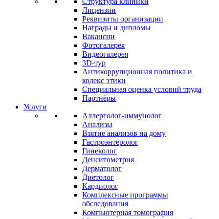
Структура клиники
Лицензии
Реквизиты организации
Награды и дипломы
Вакансии
Фотогалерея
Видеогалерея
3D-тур
Антикоррупционная политика и
кодекс этики
Специальная оценка условий труда
Партнёры
Услуги
Аллерголог-иммунолог
Анализы
Взятие анализов на дому
Гастроэнтеролог
Гинеколог
Денситометрия
Дерматолог
Диетолог
Кардиолог
Комплексные программы
обследования
Компьютерная томография