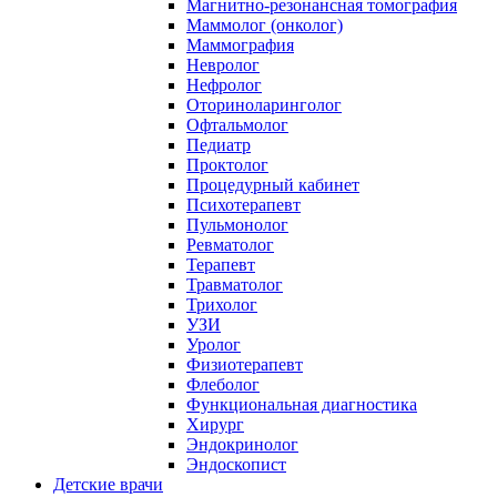
Магнитно-резонансная томография
Маммолог (онколог)
Маммография
Невролог
Нефролог
Оториноларинголог
Офтальмолог
Педиатр
Проктолог
Процедурный кабинет
Психотерапевт
Пульмонолог
Ревматолог
Терапевт
Травматолог
Трихолог
УЗИ
Уролог
Физиотерапевт
Флеболог
Функциональная диагностика
Хирург
Эндокринолог
Эндоскопист
Детские врачи