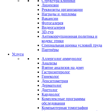
Структура клиники
Лицензии
Реквизиты организации
Награды и дипломы
Вакансии
Фотогалерея
Видеогалерея
3D-тур
Антикоррупционная политика и
кодекс этики
Специальная оценка условий труда
Партнёры
Услуги
Аллерголог-иммунолог
Анализы
Взятие анализов на дому
Гастроэнтеролог
Гинеколог
Денситометрия
Дерматолог
Диетолог
Кардиолог
Комплексные программы
обследования
Компьютерная томография