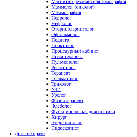
Магнитно-резонансная томография
Маммолог (онколог)
Маммография
Невролог
Нефролог
Оториноларинголог
Офтальмолог
Педиатр
Проктолог
Процедурный кабинет
Психотерапевт
Пульмонолог
Ревматолог
Терапевт
Травматолог
Трихолог
УЗИ
Уролог
Физиотерапевт
Флеболог
Функциональная диагностика
Хирург
Эндокринолог
Эндоскопист
Детские врачи