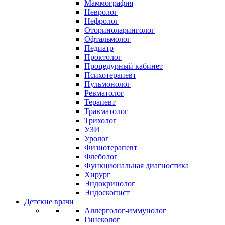
Маммография
Невролог
Нефролог
Оториноларинголог
Офтальмолог
Педиатр
Проктолог
Процедурный кабинет
Психотерапевт
Пульмонолог
Ревматолог
Терапевт
Травматолог
Трихолог
УЗИ
Уролог
Физиотерапевт
Флеболог
Функциональная диагностика
Хирург
Эндокринолог
Эндоскопист
Детские врачи
Аллерголог-иммунолог
Гинеколог