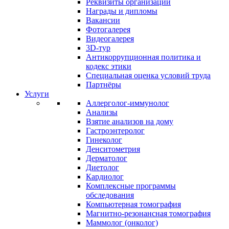
Реквизиты организации
Награды и дипломы
Вакансии
Фотогалерея
Видеогалерея
3D-тур
Антикоррупционная политика и
кодекс этики
Специальная оценка условий труда
Партнёры
Услуги
Аллерголог-иммунолог
Анализы
Взятие анализов на дому
Гастроэнтеролог
Гинеколог
Денситометрия
Дерматолог
Диетолог
Кардиолог
Комплексные программы
обследования
Компьютерная томография
Магнитно-резонансная томография
Маммолог (онколог)